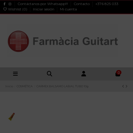
Contáctanos por Whatsapp!!!
Contacto
+376 825 033
Wishlist (
0
)
Iniciar sesión
Mi cuenta
0
Inicio
COSMÉTICA
CARMEX BALSAMO LABIAL TUBO 10g