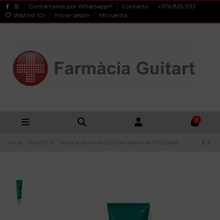
Contáctanos por Whatsapp!!!
Contacto
+376 825 033
Wishlist (
0
)
Iniciar sesión
Mi cuenta
0
Inicio
COSMÉTICA
NUXE NUXURIANCE ULTRA CREMA DIA SPF20 50ML