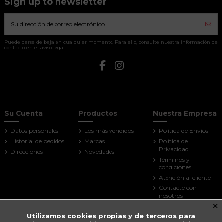
Sign up to newsletter
Puede darse de baja en cualquier momento. Para ello, consulte nuestra información de
contacto en el aviso legal.
Su Cuenta
Productos
Nuestra Empresa
Datos personales
Los más vendidos
Política de Envíos
Historial de pedidos
Marcas
Política de
Privacidad
Direcciones
Novedades
Términos y
condiciones
Atención al cliente
Contacte con
nosotros
×
Mapa del sitio
Utilizamos cookies propias y de terceros para
Tiendas