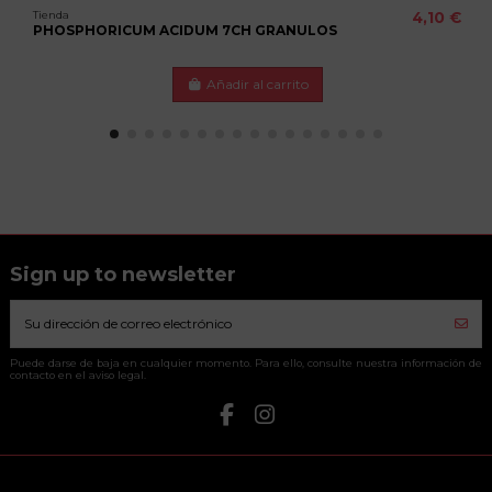
Tienda
4,10 €
PHOSPHORICUM ACIDUM 7CH GRANULOS
Añadir al carrito
Sign up to newsletter
Puede darse de baja en cualquier momento. Para ello, consulte nuestra información de
contacto en el aviso legal.