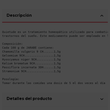
Descripción
Quietude es un tratamiento homeopático utilizado para combatir
trastornos del sueño. Este medicamento puede ser empleado en l
Composición:
Cada 100 g de JARABE contiene:
Chamomilla vulgaris 9 CH......1,5g
Gelsemium 9CH.................1,5g
Hyoscyamus niger 9CH..........1,5g 
Kalium bromatum 9CH...........1,5g
Passiflora incarnata 3DH......1,5g
Stramonium 9CH................1,5g
Posología:
Tomar durante las comidas una dosis de 5 ml dos veces al día
Detalles del producto