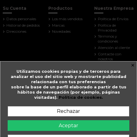
Su Cuenta
Productos
Nuestra Empresa
Datos personales
Los más vendidos
Política de Envíos
Historial de pedidos
Marcas
Política de
Privacidad
Direcciones
Novedades
Términos y
condiciones
Atención al cliente
Contacte con
nosotros
×
Mapa del sitio
Utilizamos cookies propias y de terceros para
Tiendas
analizar el uso del sitio web y mostrarte publicidad
Contact us
relacionada con tus preferencias
sobre la base de un perfil elaborado a partir de tus
Farmacia Guitart
hábitos de navegación (por ejemplo, páginas
visitadas).
Política de cookies.
Prat de la Creu, 59
AD500 Andorra la Vella
Andorra
Rechazar
+376 825 033
farmaciaguitart@andorra.ad
Aceptar
Farmàcia Guitart en Andorra la Vella.