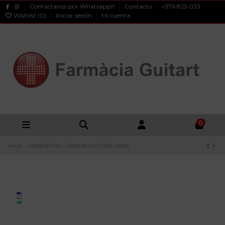
Contáctanos por Whatsapp!!!
Contacto
+376 825 033
Wishlist (
0
)
Iniciar sesión
Mi cuenta
0
Inicio
HOMEOPATIA
BOIRON QUIÉTUDE 200ML