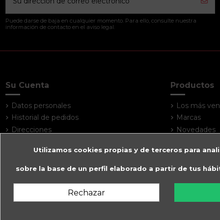
Puede darse de baja en cualquier momento. Para ello, consulte nuestra
información de contacto en el aviso legal.
Su Cuenta
Productos
Datos personales
Los más ven
Historial de pedidos
Marcas
Direcciones
Novedades
Utilizamos cookies propias y de terceros para anali
sobre la base de un perfil elaborado a partir de tus háb
Rechazar