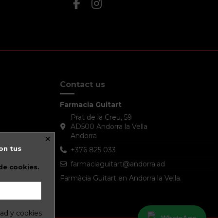
Contact us
Farmacia Guitart
Prat de la Creu, 59
AD500 Andorra la Vella
×
Andorra
on tus
+376 825 033
farmaciaguitart@andorra.ad
 de cookies.
Farmàcia Guitart en Andorra la Vella.
dad y cookies