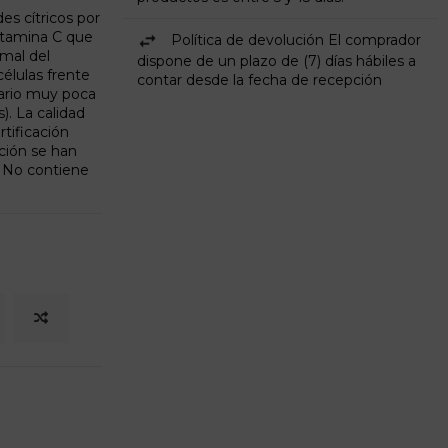
s cítricos por
itamina C que
Política de devolución El comprador
mal del
dispone de un plazo de (7) días hábiles a
élulas frente
contar desde la fecha de recepción
sario muy poca
). La calidad
tificación
ción se han
. No contiene