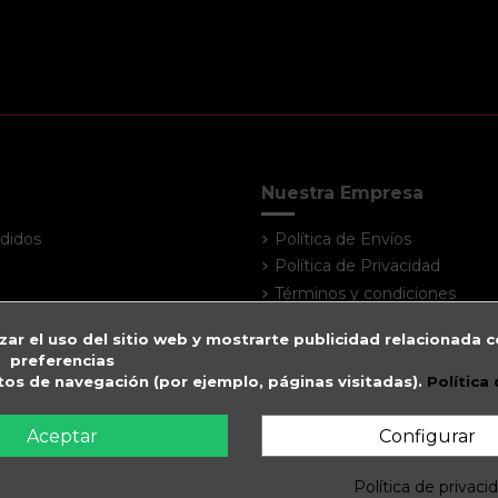
Nuestra Empresa
didos
Política de Envíos
Política de Privacidad
Términos y condiciones
Atención al cliente
zar el uso del sitio web y mostrarte publicidad relacionada c
Contacte con nosotros
preferencias
Mapa del sitio
itos de navegación (por ejemplo, páginas visitadas).
Política
Tiendas
Aceptar
Configurar
Política de privaci