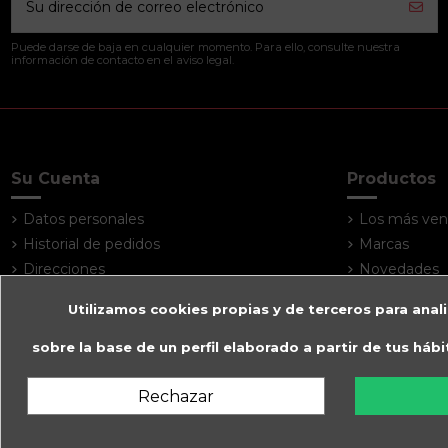
Puede darse de baja en cualquier momento. Para ello, consulte nuestra
información de contacto en el aviso legal.
Su Cuenta
Productos
Datos personales
Los más ven
Historial de pedidos
Marcas
Direcciones
Novedades
Utilizamos cookies propias y de terceros para anali
sobre la base de un perfil elaborado a partir de tus háb
Rechazar