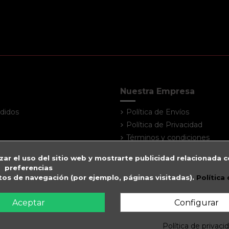
Nuestra Empresa
didos
Política de Envíos
Política de Privacidad
Términos y condiciones
Atención al cliente
zar el uso del sitio web y mostrarte publicidad relacionada c
Contacte con nosotros
preferencias
Mapa del sitio
itos de navegación (por ejemplo, páginas visitadas).
Política
Tiendas
Aceptar
Configurar
Política de privaci