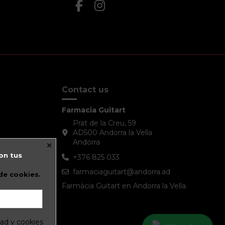
Contact us
Farmacia Guitart
Prat de la Creu, 59
AD500 Andorra la Vella
×
Andorra
on tus
+376 825 033
farmaciaguitart@andorra.ad
 de cookies.
Farmàcia Guitart en Andorra la Vella.
dad y cookies