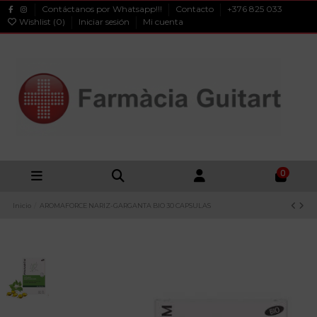
Contáctanos por Whatsapp!!!
Contacto
+376 825 033
Wishlist (
0
)
Iniciar sesión
Mi cuenta
0
Inicio
AROMAFORCE NARIZ-GARGANTA BIO 30 CAPSULAS