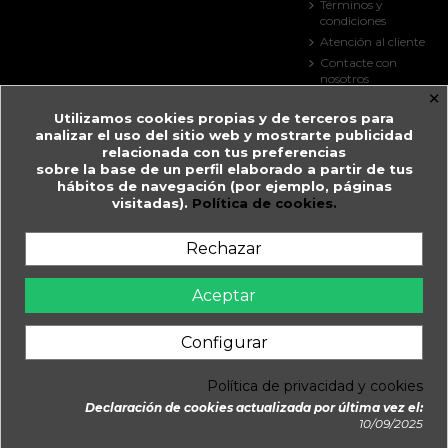
Términos y
condiciones
Atención al cliente
Contacte con
nosotros
×
Mapa del sitio
Utilizamos cookies propias y de terceros para
Tiendas
analizar el uso del sitio web y mostrarte publicidad
Contact us
relacionada con tus preferencias
sobre la base de un perfil elaborado a partir de tus
Farmacia Guitart
hábitos de navegación (por ejemplo, páginas
visitadas).
Política de cookies.
Prat de la Creu, 59
AD500 Andorra la Vella
Andorra
Rechazar
+376 825 033
farmaciaguitart@andorra.ad
Aceptar
Farmàcia Guitart en Andorra la Vella.
Configurar
WhatsApp
Política de privacidad y cookies
Daimatics
© 2026 - Farmàcia Guitart, Creada y Gestionada per
Declaración de cookies actualizada por última vez el:
Añadir al carrito
10/09/2025
Consentimiento de cookies