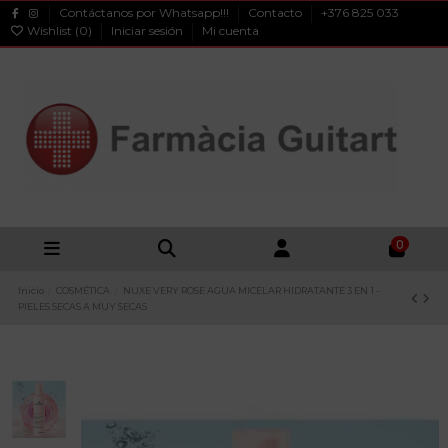
Contáctanos por Whatsapp!!!
Contacto
+376 825 033
Wishlist (
0
)
Iniciar sesión
Mi cuenta
0
Inicio
COSMÉTICA
NUXE VERY ROSE AGUA MICELAR HIDRATANTE 3 EN 1 -
PIELES SECAS A MUY SECAS