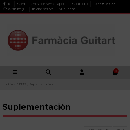
Contáctanos por Whatsapp!!!
Contacto
+376 825 033
Wishlist (
0
)
Iniciar sesión
Mi cuenta
0
Inicio
DIETAS
Suplementación
Suplementación
Relevancia
24