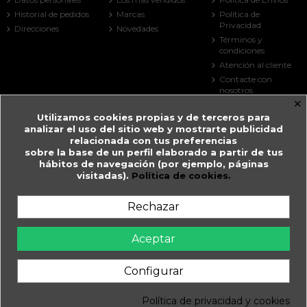
Historial de pedidos
Marcas
Política de
Privacidad
Direcciones
Novedades
Términos y
condiciones
Atención al cliente
Contacte con
nosotros
×
Mapa del sitio
Utilizamos cookies propias y de terceros para
Tiendas
analizar el uso del sitio web y mostrarte publicidad
Contact us
relacionada con tus preferencias
sobre la base de un perfil elaborado a partir de tus
Farmacia Guitart
hábitos de navegación (por ejemplo, páginas
visitadas).
Política de cookies.
Prat de la Creu, 59
AD500 Andorra la Vella
Andorra
Rechazar
+376 825 033
farmaciaguitart@andorra.ad
Aceptar
Farmàcia Guitart en Andorra la Vella.
Configurar
WhatsApp
Política de privacidad y cookies