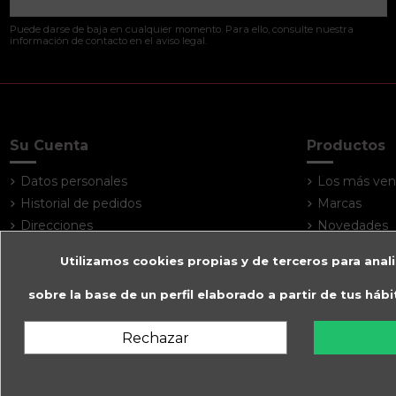
Puede darse de baja en cualquier momento. Para ello, consulte nuestra
información de contacto en el aviso legal.
Su Cuenta
Productos
Datos personales
Los más ven
Historial de pedidos
Marcas
Direcciones
Novedades
Utilizamos cookies propias y de terceros para anali
sobre la base de un perfil elaborado a partir de tus háb
Rechazar