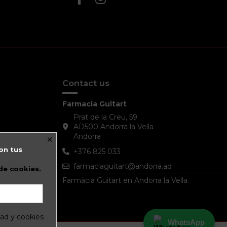
Contact us
Farmacia Guitart
Prat de la Creu, 59
AD500 Andorra la Vella
×
Andorra
on tus
+376 825 033
farmaciaguitart@andorra.ad
 de cookies.
Farmàcia Guitart en Andorra la Vella.
dad y cookies
WhatsApp