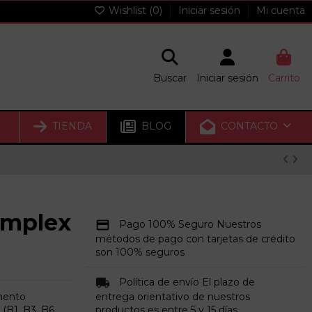
Wishlist (
0
)
Iniciar sesión
Mi cuenta
Buscar
Iniciar sesión
Carrito
TIENDA
BLOG
CONTACTO
omplex
Pago 100% Seguro Nuestros
métodos de pago con tarjetas de crédito
son 100% seguros
Política de envío El plazo de
mento
entrega orientativo de nuestros
 (B1, B3, B6,
productos es entre 5 y 15 días.