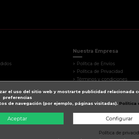
Nuestra Empresa
didos
Política de Envíos
Política de Privacidad
Términos y condiciones
Atención al cliente
zar el uso del sitio web y mostrarte publicidad relacionada c
Contacte con nosotros
preferencias
Mapa del sitio
itos de navegación (por ejemplo, páginas visitadas).
Política
Tiendas
Aceptar
Configurar
Política de privaci