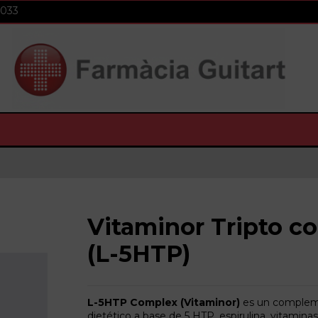
 033
Vitaminor Tripto c
(L-5HTP)
L-5HTP Complex (Vitaminor)
es un comple
dietético a base de 5 HTP, espirulina, vitaminas