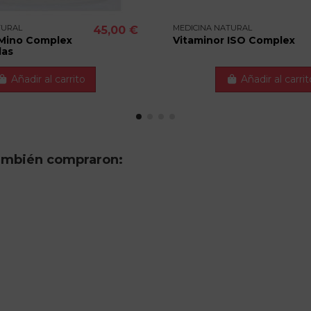
TURAL
MEDICINA NATURAL
45,00 €
 Mino Complex
Vitaminor ISO Complex
las
Añadir al carrito
Añadir al carrit
también compraron: