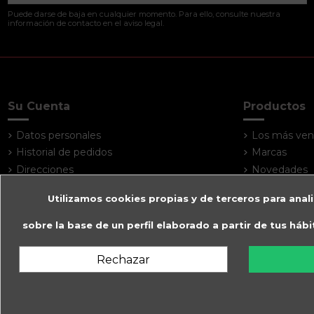
Puede darse de baja en cualquier momento. Para ello, consulte nuestra
información de contacto en el aviso legal.
Su Cuenta
Productos
Datos personales
Los más ven
Historial de pedidos
Marcas
Direcciones
Novedades
Utilizamos cookies propias y de terceros para anali
sobre la base de un perfil elaborado a partir de tus háb
Rechazar