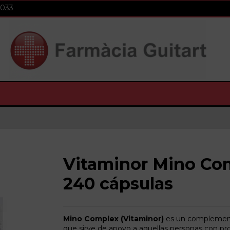
 033
Vitaminor Mino Co
240 cápsulas
Mino Complex (Vitaminor)
es un complement
que sirve de apoyo a aquellas personas con p