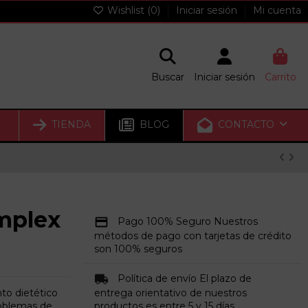
Wishlist (
0
)
Iniciar sesión
Mi cuenta
Buscar
Iniciar sesión
Carrito
TIENDA
BLOG
CONTACTO
mplex
Pago 100% Seguro Nuestros
métodos de pago con tarjetas de crédito
son 100% seguros
Política de envío El plazo de
o dietético
entrega orientativo de nuestros
roblemas de
productos es entre 5 y 15 días.