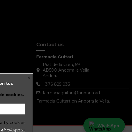
Contact us
Farmacia Guitart
Prat de la Creu, 59
AD500 Andorra la Vella
Andorra
×
on tus
+376 825 033
farmaciaguitart@andorra.ad
 de cookies.
Farmàcia Guitart en Andorra la Vella.
dad y cookies
WhatsApp
el:
10/09/2025