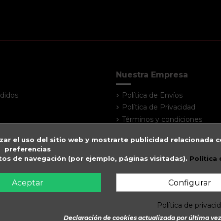
Nuestra Empresa
didos
Política de Envíos
Política de Privacidad
Términos y condiciones
Atención al cliente
zar el uso del sitio web y mostrarte publicidad relacionada c
Contacte con nosotros
preferencias
Mapa del sitio
itos de navegación (por ejemplo, páginas visitadas).
Política
Tiendas
Aceptar
Configurar
Política de privaci
Declaración de cookies actualizada por última vez 