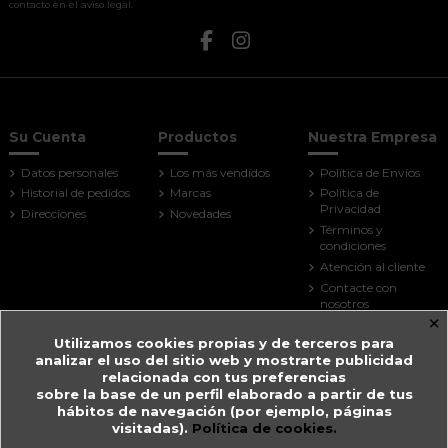
contacto en el aviso legal.
Su Cuenta
Productos
Nuestra Empresa
Datos personales
Los más vendidos
Política de Envíos
Historial de pedidos
Marcas
Política de
Privacidad
Direcciones
Novedades
Términos y
condiciones
Atención al cliente
Contacte con
nosotros
×
Mapa del sitio
Utilizamos cookies propias y de terceros para
Tiendas
analizar el uso del sitio web y mostrarte publicidad
Contact us
relacionada con tus preferencias
sobre la base de un perfil elaborado a partir de tus
Farmacia Guitart
hábitos de navegación (por ejemplo, páginas
visitadas).
Política de cookies.
Prat de la Creu, 59
AD500 Andorra la Vella