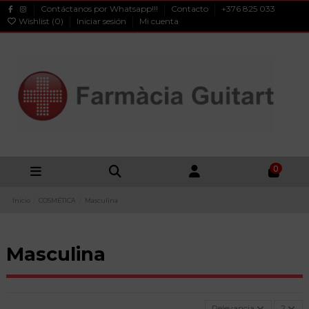
Contáctanos por Whatsapp!!!
Contacto
+376 825 033
Wishlist (
0
)
Iniciar sesión
Mi cuenta
0
Inicio
COSMÉTICA
Masculina
Masculina
Relevancia
2