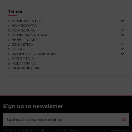
Tienda
MEDICAMENTOS
HOMEOPATIA
VIDA SEXUAL
MEDICINA NATURAL
BEBE - INFANTIL
COSMÉTICA
DIETAS
PRODUCTOS SANITARIOS
ORTOPEDIA
MELATONINA
HIGIENE ÍNTIMA
Sign up to newsletter
Puede darse de baja en cualquier momento. Para ello, consulte nuestra información de