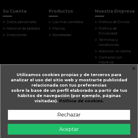
Su Cuenta
Productos
Nuestra Empresa
Datos personales
Los más vendidos
Política de Envíos
Historial de pedidos
Marcas
Política de
Privacidad
Direcciones
Novedades
Términos y
condiciones
Atención al cliente
Contacte con
nosotros
×
Mapa del sitio
Utilizamos cookies propias y de terceros para
Tiendas
analizar el uso del sitio web y mostrarte publicidad
Contact us
relacionada con tus preferencias
sobre la base de un perfil elaborado a partir de tus
Farmacia Guitart
hábitos de navegación (por ejemplo, páginas
visitadas).
Política de cookies.
Prat de la Creu, 59
AD500 Andorra la Vella
Andorra
Rechazar
+376 825 033
farmaciaguitart@andorra.ad
Aceptar
Farmàcia Guitart en Andorra la Vella.