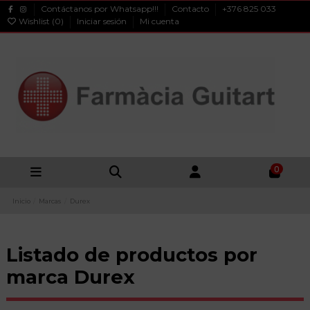
Contáctanos por Whatsapp!!!
Contacto
+376 825 033
Wishlist (
0
)
Iniciar sesión
Mi cuenta
0
Inicio
Marcas
Durex
Listado de productos por
marca Durex