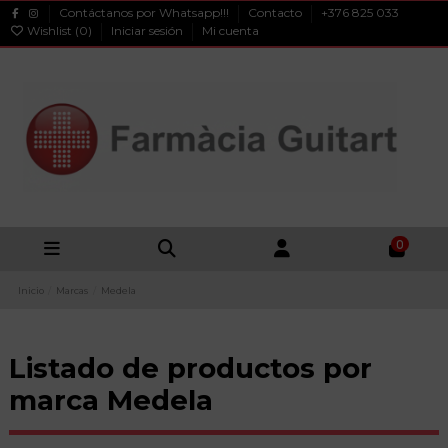
Contáctanos por Whatsapp!!!
Contacto
+376 825 033
Wishlist (
0
)
Iniciar sesión
Mi cuenta
0
Inicio
Marcas
Medela
Listado de productos por
marca Medela