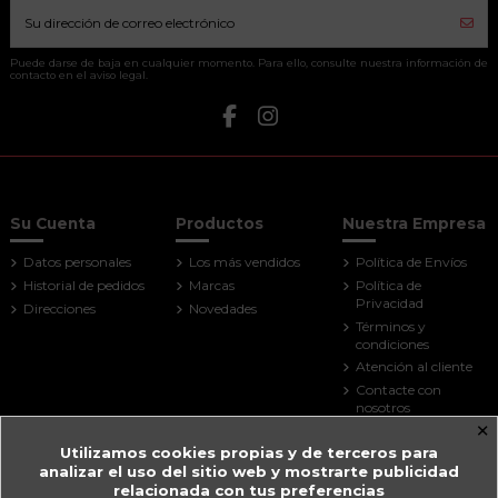
Puede darse de baja en cualquier momento. Para ello, consulte nuestra información de
contacto en el aviso legal.
Su Cuenta
Productos
Nuestra Empresa
Datos personales
Los más vendidos
Política de Envíos
Historial de pedidos
Marcas
Política de
Privacidad
Direcciones
Novedades
Términos y
condiciones
Atención al cliente
Contacte con
nosotros
×
Mapa del sitio
Utilizamos cookies propias y de terceros para
Tiendas
analizar el uso del sitio web y mostrarte publicidad
Contact us
relacionada con tus preferencias