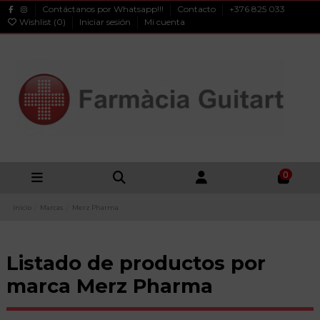
Contáctanos por Whatsapp!!!
Contacto
+376 825 033
Wishlist (
0
)
Iniciar sesión
Mi cuenta
0
Inicio
Marcas
Merz Pharma
Listado de productos por
marca Merz Pharma