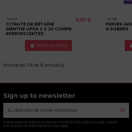
Tienda
Tienda
8,50 €
CITRATE DE BÉTAÏNE
FERVEX AD
MENTHE UPSA 2 G 20 COMPR
8 SOBRES
EFERVESCENTES
Añadir al carrito
Mostrando 1-8 de 8 artículo(s)
Sign up to newsletter
Puede darse de baja en cualquier momento. Para ello, consulte nuestra
información de contacto en el aviso legal.