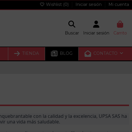
Wishlist (
0
)
Iniciar sesión
Mi cuenta
Buscar
Iniciar sesión
Carrito
TIENDA
BLOG
CONTACTO
ebrantable con la calidad y la excelencia, UPSA SAS ha 
vir una vida más saludable.