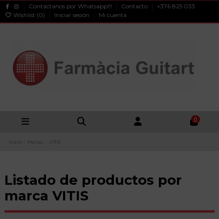
Contáctanos por Whatsapp!!!
Contacto
+376 825 033
Wishlist (
0
)
Iniciar sesión
Mi cuenta
0
Inicio
Marcas
VITIS
Listado de productos por
marca VITIS