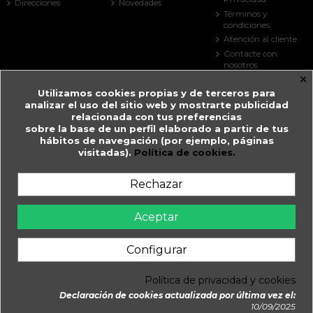
Direcciones
Novedades
Términos y
condiciones
Atención al cliente
Contacte con
nosotros
×
Mapa del sitio
Utilizamos cookies propias y de terceros para
Tiendas
analizar el uso del sitio web y mostrarte publicidad
Contact us
relacionada con tus preferencias
sobre la base de un perfil elaborado a partir de tus
Farmacia Guitart
hábitos de navegación (por ejemplo, páginas
visitadas).
Política de cookies.
Prat de la Creu, 59
AD500 Andorra la Vella
Andorra
Rechazar
+376 825 033
farmaciaguitart@andorra.ad
Aceptar
Farmàcia Guitart en Andorra la Vella.
Configurar
WhatsApp
Política de privacidad y cookies
Daimatics
© 2026 - Farmàcia Guitart, Creada y Gestionada per
Declaración de cookies actualizada por última vez el:
10/09/2025