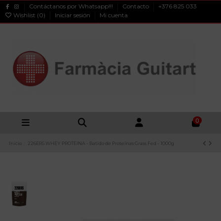
Contáctanos por Whatsapp!!!
Contacto
+376 825 033
Wishlist (
0
)
Iniciar sesión
Mi cuenta
0
Inicio
226ERS WHEY PROTEINA - Batido de Proteínas Grass Fed - 1000g