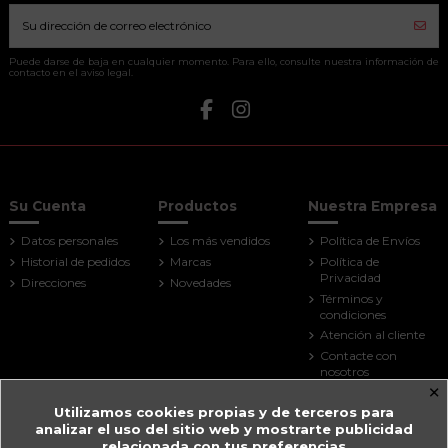
Puede darse de baja en cualquier momento. Para ello, consulte nuestra información de
contacto en el aviso legal.
Su Cuenta
Productos
Nuestra Empresa
Datos personales
Los más vendidos
Política de Envíos
Historial de pedidos
Marcas
Política de
Privacidad
Direcciones
Novedades
Términos y
condiciones
Atención al cliente
Contacte con
nosotros
×
Mapa del sitio
Utilizamos cookies propias y de terceros para
Tiendas
analizar el uso del sitio web y mostrarte publicidad
Contact us
relacionada con tus preferencias