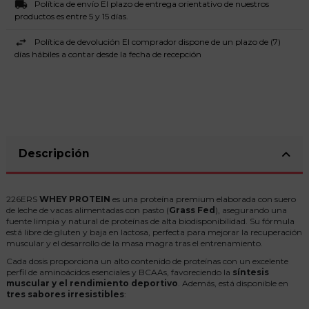
Política de envío El plazo de entrega orientativo de nuestros
productos es entre 5 y 15 días.
Política de devolución El comprador dispone de un plazo de (7)
días hábiles a contar desde la fecha de recepción
Descripción
226ERS
WHEY PROTEIN
es una proteína premium elaborada con suero
de leche de vacas alimentadas con pasto (
Grass Fed
), asegurando una
fuente limpia y natural de proteínas de alta biodisponibilidad. Su fórmula
está libre de gluten y baja en lactosa, perfecta para mejorar la recuperación
muscular y el desarrollo de la masa magra tras el entrenamiento.
Cada dosis proporciona un alto contenido de proteínas con un excelente
perfil de aminoácidos esenciales y BCAAs, favoreciendo la
síntesis
muscular y el rendimiento deportivo
. Además, está disponible en
tres sabores irresistibles
: