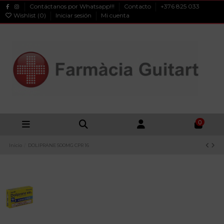
Contáctanos por Whatsapp!!!
Contacto
+376 825 033
Wishlist (
0
)
Iniciar sesión
Mi cuenta
0
Inicio
DOLIPRANE 500MG CPR 16