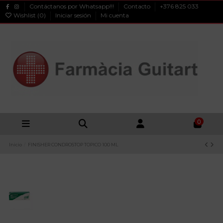
Contáctanos por Whatsapp!!!
Contacto
+376 825 033
Wishlist (
0
)
Iniciar sesión
Mi cuenta
0
Inicio
FINISHER CONDROSTOP TOPICO 100 ML