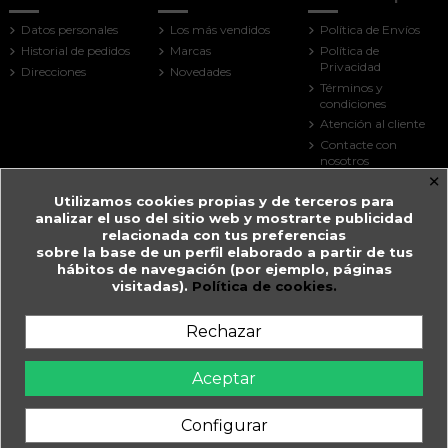
Datos personales
Los más vendidos
Política de Envíos
Historial de pedidos
Marcas
Política de
Privacidad
Direcciones
Novedades
Términos y
condiciones
Atención al cliente
Contacte con
nosotros
×
Mapa del sitio
Utilizamos cookies propias y de terceros para
Tiendas
analizar el uso del sitio web y mostrarte publicidad
Contact us
relacionada con tus preferencias
sobre la base de un perfil elaborado a partir de tus
Farmacia Guitart
hábitos de navegación (por ejemplo, páginas
visitadas).
Política de cookies.
Prat de la Creu, 59
AD500 Andorra la Vella
Andorra
Rechazar
+376 825 033
farmaciaguitart@andorra.ad
Aceptar
Farmàcia Guitart en Andorra la Vella.
Configurar
WhatsApp