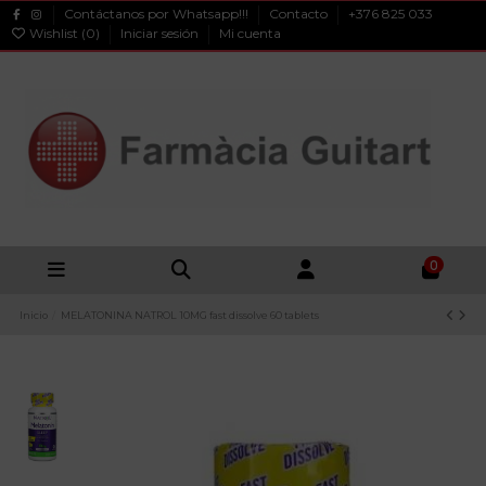
Contáctanos por Whatsapp!!!
Contacto
+376 825 033
Wishlist (
0
)
Iniciar sesión
Mi cuenta
0
Inicio
MELATONINA NATROL 10MG fast dissolve 60 tablets