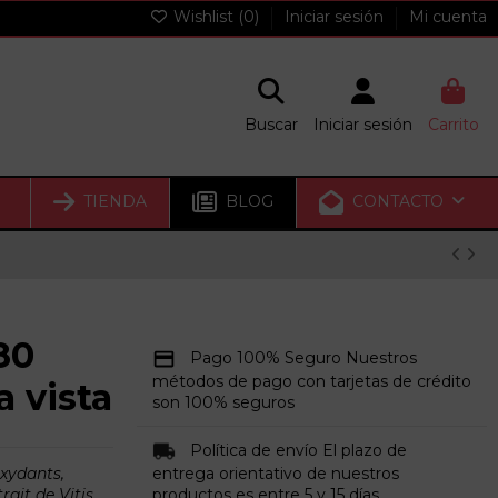
Wishlist (
0
)
Iniciar sesión
Mi cuenta
Buscar
Iniciar sesión
Carrito
TIENDA
BLOG
CONTACTO
80
Pago 100% Seguro Nuestros
métodos de pago con tarjetas de crédito
 vista
son 100% seguros
Política de envío El plazo de
xydants,
entrega orientativo de nuestros
rait de Vitis
productos es entre 5 y 15 días.