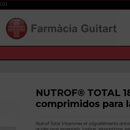
 033
NUTROF® TOTAL 1
comprimidos para la
Nutrof Total Vitamines et oligoéléments antio
acides gras essentiels, lutéine, zéaxanthine, ext