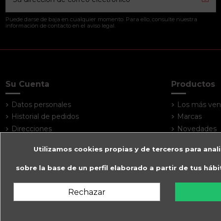
Puede darse de baja en cualquier momento. Para ello, consulte nuestra
información de contacto en el aviso legal.
Su Cuenta
Productos
Datos personales
Los más ven
Historial de pedidos
Marcas
Direcciones
Novedades
Utilizamos cookies propias y de terceros para anali
sobre la base de un perfil elaborado a partir de tus háb
Rechazar