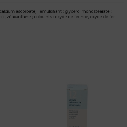
(calcium ascorbate) ; émulsifiant : glycérol monostéarate ;
rol) ; zéaxanthine ; colorants : oxyde de fer noir, oxyde de fer