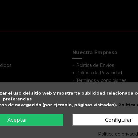
Nuestra Empresa
didos
Política de Envíos
Política de Privacidad
Términos y condiciones
Atención al cliente
zar el uso del sitio web y mostrarte publicidad relacionada c
Contacte con nosotros
preferencias
Mapa del sitio
itos de navegación (por ejemplo, páginas visitadas).
Política
Tiendas
Aceptar
Configurar
Política de privaci