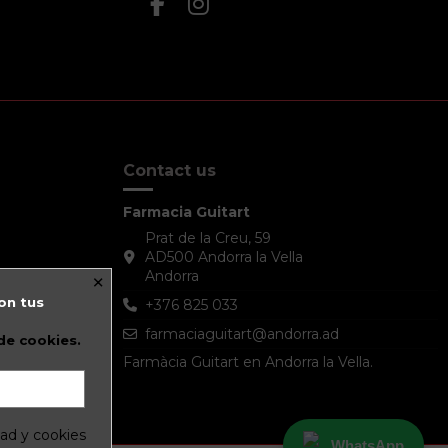
Contact us
Farmacia Guitart
Prat de la Creu, 59
AD500 Andorra la Vella
Andorra
×
on tus
+376 825 033
farmaciaguitart@andorra.ad
 de cookies.
Farmàcia Guitart en Andorra la Vella.
dad y cookies
WhatsApp