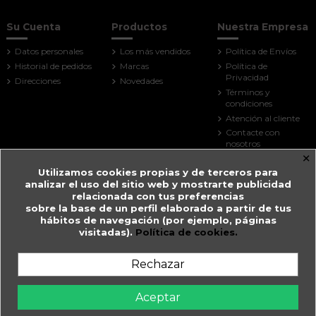
Su Cuenta
Productos
Nuestra Empresa
Datos personales
Los más vendidos
Política de Envíos
Historial de pedidos
Marcas
Política de
Privacidad
Direcciones
Novedades
Términos y
condiciones
Atención al cliente
Contacte con
nosotros
×
Mapa del sitio
Utilizamos cookies propias y de terceros para
Tiendas
analizar el uso del sitio web y mostrarte publicidad
Contact us
relacionada con tus preferencias
sobre la base de un perfil elaborado a partir de tus
Farmacia Guitart
hábitos de navegación (por ejemplo, páginas
visitadas).
Política de cookies.
Prat de la Creu, 59
AD500 Andorra la Vella
Andorra
Rechazar
+376 825 033
farmaciaguitart@andorra.ad
Aceptar
Farmàcia Guitart en Andorra la Vella.