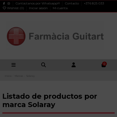
Contáctanos por Whatsapp!!!
Contacto
+376 825 033
Wishlist (
0
)
Iniciar sesión
Mi cuenta
0
Inicio
Marcas
Solaray
Listado de productos por
marca Solaray