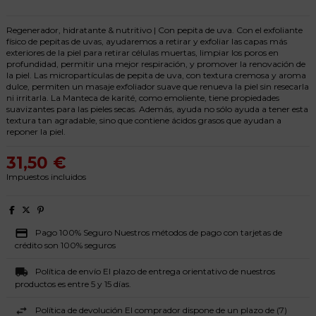
Regenerador, hidratante & nutritivo | Con pepita de uva. Con el exfoliante
físico de pepitas de uvas, ayudaremos a retirar y exfoliar las capas más
exteriores de la piel para retirar células muertas, limpiar los poros en
profundidad, permitir una mejor respiración, y promover la renovación de
la piel. Las micropartículas de pepita de uva, con textura cremosa y aroma
dulce, permiten un masaje exfoliador suave que renueva la piel sin resecarla
ni irritarla. La Manteca de karité, como emoliente, tiene propiedades
suavizantes para las pieles secas. Además, ayuda no sólo ayuda a tener esta
textura tan agradable, sino que contiene ácidos grasos que ayudan a
reponer la piel.
31,50 €
Impuestos incluidos
Pago 100% Seguro Nuestros métodos de pago con tarjetas de
crédito son 100% seguros
Política de envío El plazo de entrega orientativo de nuestros
productos es entre 5 y 15 días.
Política de devolución El comprador dispone de un plazo de (7)