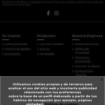
Puede darse de baja en cualquier momento. Para ello, consulte nuestra información de
contacto en el aviso legal.
Su Cuenta
Productos
Nuestra Empresa
Datos personales
Los más vendidos
Política de Envíos
Historial de pedidos
Marcas
Política de
Privacidad
Direcciones
Novedades
Términos y
condiciones
Atención al cliente
Contacte con
nosotros
×
Mapa del sitio
Utilizamos cookies propias y de terceros para
Tiendas
analizar el uso del sitio web y mostrarte publicidad
Contact us
relacionada con tus preferencias
sobre la base de un perfil elaborado a partir de tus
Farmacia Guitart
hábitos de navegación (por ejemplo, páginas
visitadas).
Política de cookies.
Prat de la Creu, 59