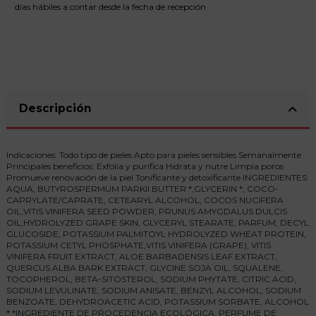
días hábiles a contar desde la fecha de recepción
Descripción
Indicaciones: Todo tipo de pieles Apto para pieles sensibles Semanalmente
Principales beneficios: Exfolia y purifica Hidrata y nutre Limpia poros
Promueve renovación de la piel Tonificante y detoxificante INGREDIENTES:
AQUA, BUTYROSPERMUM PARKII BUTTER *,GLYCERIN *, COCO-
CAPRYLATE/CAPRATE, CETEARYL ALCOHOL, COCOS NUCIFERA
OIL,VITIS VINIFERA SEED POWDER, PRUNUS AMYGDALUS DULCIS
OIL,HYDROLYZED GRAPE SKIN, GLYCERYL STEARATE, PARFUM, DECYL
GLUCOSIDE, POTASSIUM PALMITOYL HYDROLYZED WHEAT PROTEIN,
POTASSIUM CETYL PHOSPHATE,VITIS VINIFERA (GRAPE), VITIS
VINIFERA FRUIT EXTRACT, ALOE BARBADENSIS LEAF EXTRACT,
QUERCUS ALBA BARK EXTRACT, GLYCINE SOJA OIL, SQUALENE,
TOCOPHEROL, BETA-SITOSTEROL, SODIUM PHYTATE, CITRIC ACID,
SODIUM LEVULINATE, SODIUM ANISATE, BENZYL ALCOHOL, SODIUM
BENZOATE, DEHYDROACETIC ACID, POTASSIUM SORBATE, ALCOHOL
* *INGREDIENTE DE PROCEDENCIA ECOLÓGICA. PERFUME DE