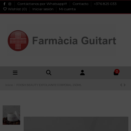
Contáctanos por Whatsapp!!!
Contacto
+376 825 033
Wishlist (
0
)
Iniciar sesión
Mi cuenta
0
Inicio
FOOSH BEAUTY EXFOLIANTE CORPORAL 250ML