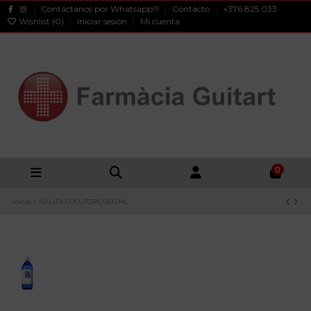
Contáctanos por Whatsapp!!!
Contacto
+376 825 033
Wishlist (
0
)
Iniciar sesión
Mi cuenta
0
Inicio
HALITA COLUTORIO 500 ML