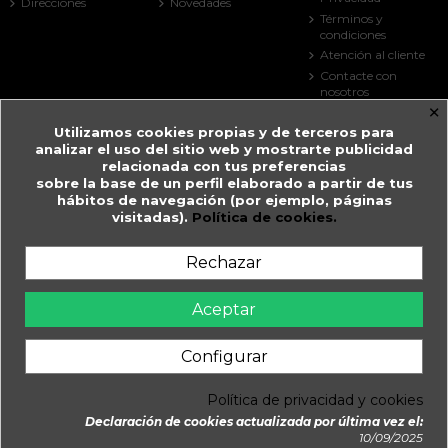
Direcciones
Novedades
Términos y
condiciones
Atención al cliente
Contacte con
nosotros
×
Mapa del sitio
Utilizamos cookies propias y de terceros para
Tiendas
analizar el uso del sitio web y mostrarte publicidad
Contact us
relacionada con tus preferencias
sobre la base de un perfil elaborado a partir de tus
Farmacia Guitart
hábitos de navegación (por ejemplo, páginas
visitadas).
Política de cookies.
Prat de la Creu, 59
AD500 Andorra la Vella
Andorra
Rechazar
+376 825 033
farmaciaguitart@andorra.ad
Aceptar
Farmàcia Guitart en Andorra la Vella.
Configurar
WhatsApp
Política de privacidad y cookies
Daimatics
© 2026 - Farmàcia Guitart, Creada y Gestionada per
Declaración de cookies actualizada por última vez el:
Añadir al carrito
10/09/2025