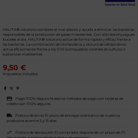
HALITA® colutorio combate el mal aliento y ayuda a eliminar las bacterias
responsables de la producción de gases malolientes. Con sólo dos enjuagues
bucales al día, HALITA® colutorio actúa de forma rápida y eficaz frente a
las bacterias. La combinación de clorhexidina y cloruro de cetilpiridinio
actúa eficazmente frente a los CVS (compuestos volátiles de sulfuro) o
sustancias malolientes.
9,50 €
Impuestos incluidos
Pago 100% Seguro Nuestros métodos de pago con tarjetas de
crédito son 100% seguros
Política de envío El plazo de entrega orientativo de nuestros
productos es entre 5 y 15 días.
Política de devolución El comprador dispone de un plazo de (7)
días hábiles a contar desde la fecha de recepción