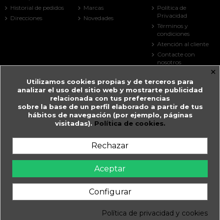
Historial de pedidos
Marcas
Política de
Privacidad
Direcciones
Novedades
Términos y
condiciones
Atención al cliente
Contacte con
nosotros
×
Mapa del sitio
Utilizamos cookies propias y de terceros para
Tiendas
analizar el uso del sitio web y mostrarte publicidad
Contact us
relacionada con tus preferencias
sobre la base de un perfil elaborado a partir de tus
Farmacia Guitart
hábitos de navegación (por ejemplo, páginas
visitadas).
Política de cookies.
Prat de la Creu, 59
AD500 Andorra la Vella
Andorra
Rechazar
+376 825 033
farmaciaguitart@andorra.ad
Aceptar
Farmàcia Guitart en Andorra la Vella.
Configurar
WhatsApp
Política de privacidad y cookies
Daimatics