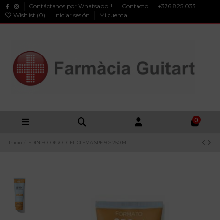
Contáctanos por Whatsapp!!!
Contacto
+376 825 033
Wishlist (
0
)
Iniciar sesión
Mi cuenta
0
Inicio
ISDIN FOTOPROT GEL CREMA SPF 50+ 250 ML