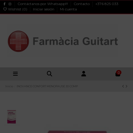
Contáctanos por Whatsapp!!!
Contacto
+376 825 033
Wishlist (
0
)
Iniciar sesión
Mi cuenta
0
Inicio
INOVANCE CONFORT MENOPAUSE 30 COMP