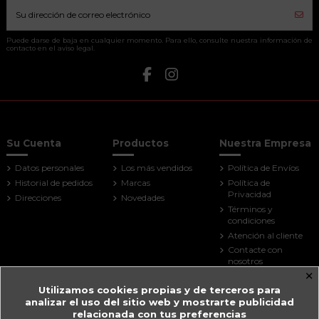
Puede darse de baja en cualquier momento. Para ello, consulte nuestra información de
contacto en el aviso legal.
Su Cuenta
Productos
Nuestra Empresa
Datos personales
Los más vendidos
Política de Envíos
Historial de pedidos
Marcas
Política de
Privacidad
Direcciones
Novedades
Términos y
condiciones
Atención al cliente
Contacte con
nosotros
×
Mapa del sitio
Utilizamos cookies propias y de terceros para
Tiendas
analizar el uso del sitio web y mostrarte publicidad
Contact us
relacionada con tus preferencias