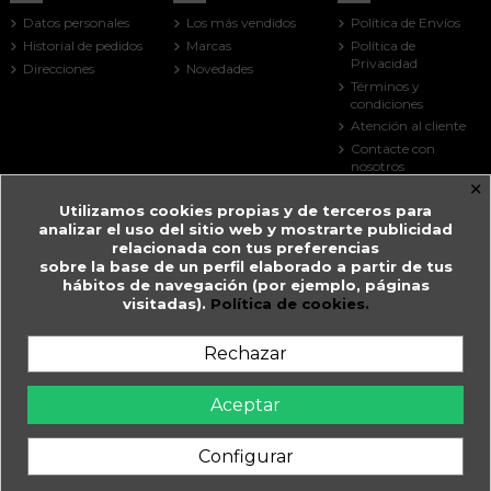
Datos personales
Los más vendidos
Política de Envíos
Historial de pedidos
Marcas
Política de
Privacidad
Direcciones
Novedades
Términos y
condiciones
Atención al cliente
Contacte con
nosotros
×
Mapa del sitio
Utilizamos cookies propias y de terceros para
Tiendas
analizar el uso del sitio web y mostrarte publicidad
Contact us
relacionada con tus preferencias
sobre la base de un perfil elaborado a partir de tus
Farmacia Guitart
hábitos de navegación (por ejemplo, páginas
visitadas).
Política de cookies.
Prat de la Creu, 59
AD500 Andorra la Vella
Andorra
Rechazar
+376 825 033
farmaciaguitart@andorra.ad
Aceptar
Farmàcia Guitart en Andorra la Vella.
Configurar
WhatsApp