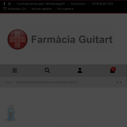
Contáctanos por Whatsapp!!!
Contacto
+376 825 033
Wishlist (
0
)
Iniciar sesión
Mi cuenta
0
Inicio
ISDIN FUSION WATER MAGIC PEDIATRIC SPF 50