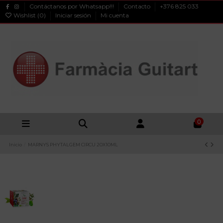
Contáctanos por Whatsapp!!!
Contacto
+376 825 033
Wishlist (
0
)
Iniciar sesión
Mi cuenta
0
Inicio
MARNYS PHYTALGEM CIRCU 20X10ML