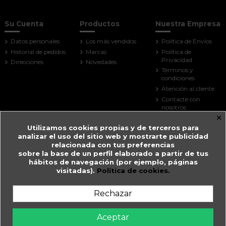
Su Cuenta
Productos
Nuestra Empresa
Datos personales
Los más vendidos
Política de Envíos
Historial de pedidos
Marcas
Política de
Privacidad
Direcciones
Novedades
Términos y
condiciones
Atención al cliente
Contacte con
nosotros
×
Mapa del sitio
Utilizamos cookies propias y de terceros para
Tiendas
analizar el uso del sitio web y mostrarte publicidad
Contact us
relacionada con tus preferencias
sobre la base de un perfil elaborado a partir de tus
Farmacia Guitart
hábitos de navegación (por ejemplo, páginas
visitadas).
Política de cookies.
Prat de la Creu, 59
AD500 Andorra la Vella
Andorra
Rechazar
+376 825 033
farmaciaguitart@andorra.ad
Aceptar
Farmàcia Guitart en Andorra la Vella.