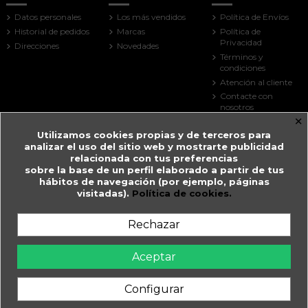
Datos personales
Los más vendidos
Política de Envíos
Historial de pedidos
Marcas
Política de
Privacidad
Direcciones
Novedades
Términos y
condiciones
Atención al cliente
Contacte con
nosotros
×
Mapa del sitio
Utilizamos cookies propias y de terceros para
Tiendas
analizar el uso del sitio web y mostrarte publicidad
Contact us
relacionada con tus preferencias
sobre la base de un perfil elaborado a partir de tus
Farmacia Guitart
hábitos de navegación (por ejemplo, páginas
visitadas).
Política de cookies.
Prat de la Creu, 59
AD500 Andorra la Vella
Andorra
Rechazar
+376 825 033
farmaciaguitart@andorra.ad
Aceptar
Farmàcia Guitart en Andorra la Vella.
Configurar
WhatsApp