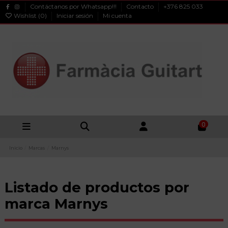
Contáctanos por Whatsapp!!!
Contacto
+376 825 033
Wishlist (
0
)
Iniciar sesión
Mi cuenta
0
Inicio
Marcas
Marnys
Listado de productos por
marca Marnys