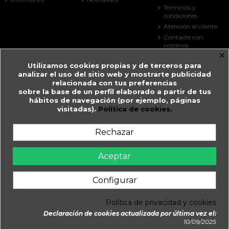
Términos y
condiciones
Atención al cliente
Contacte con
nosotros
×
Mapa del sitio
Utilizamos cookies propias y de terceros para
Tiendas
analizar el uso del sitio web y mostrarte publicidad
Contact us
relacionada con tus preferencias
sobre la base de un perfil elaborado a partir de tus
Farmacia Guitart
hábitos de navegación (por ejemplo, páginas
visitadas).
Política de cookies.
Prat de la Creu, 59
AD500 Andorra la Vella
Andorra
Rechazar
+376 825 033
farmaciaguitart@andorra.ad
Aceptar
Farmàcia Guitart en Andorra la Vella.
Configurar
WhatsApp
Política de privacidad y cookies
Daimatics
© 2026 - Farmàcia Guitart, Creada y Gestionada per
Declaración de cookies actualizada por última vez el:
Añadir al carrito
10/09/2025