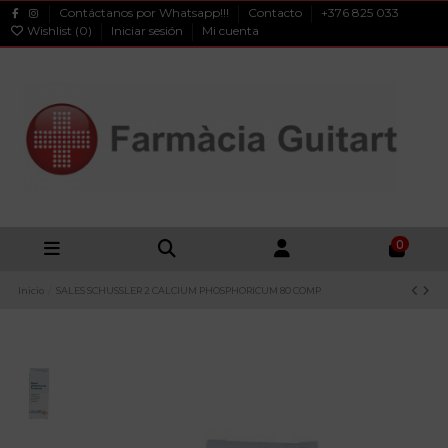
Contáctanos por Whatsapp!!!
Contacto
+376 825 033
Wishlist (
0
)
Iniciar sesión
Mi cuenta
0
Inicio
SALES SCHUSSLER 2 CALCIUM PHOSPHORICUM 80 COMP