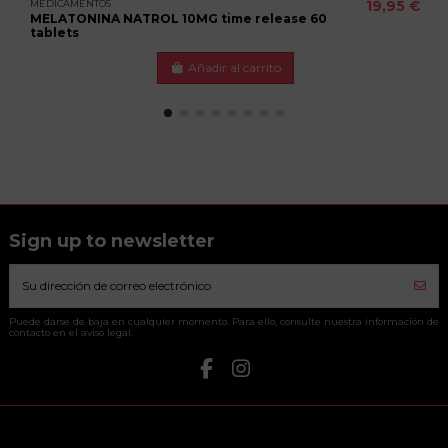
MEDICAMENTOS
19,95 €
MELATONINA NATROL 10MG time release 60
tablets
Añadir al carrito
Sign up to newsletter
Puede darse de baja en cualquier momento. Para ello, consulte nuestra información de
contacto en el aviso legal.