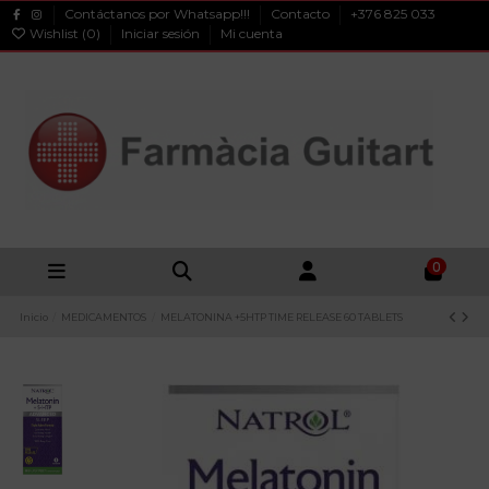
Contáctanos por Whatsapp!!!
Contacto
+376 825 033
Wishlist (
0
)
Iniciar sesión
Mi cuenta
0
Inicio
MEDICAMENTOS
MELATONINA +5HTP TIME RELEASE 60 TABLETS