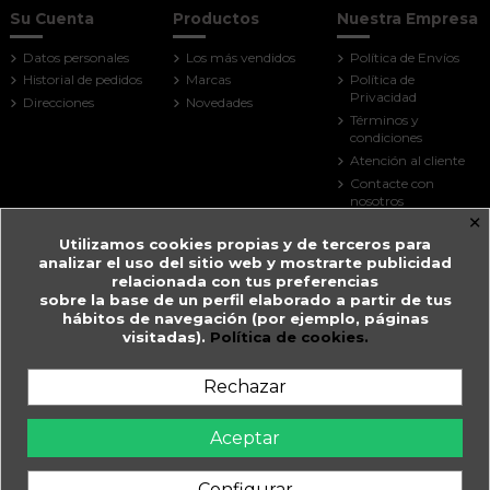
Su Cuenta
Productos
Nuestra Empresa
Datos personales
Los más vendidos
Política de Envíos
Historial de pedidos
Marcas
Política de
Privacidad
Direcciones
Novedades
Términos y
condiciones
Atención al cliente
Contacte con
nosotros
×
Mapa del sitio
Utilizamos cookies propias y de terceros para
Tiendas
analizar el uso del sitio web y mostrarte publicidad
Contact us
relacionada con tus preferencias
sobre la base de un perfil elaborado a partir de tus
Farmacia Guitart
hábitos de navegación (por ejemplo, páginas
visitadas).
Política de cookies.
Prat de la Creu, 59
AD500 Andorra la Vella
Andorra
Rechazar
+376 825 033
farmaciaguitart@andorra.ad
Aceptar
Farmàcia Guitart en Andorra la Vella.
Configurar