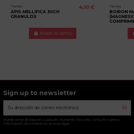
Tienda
Tienda
4,10 €
APIS MELLIFICA 30CH
BOIRON M
GRANULOS
(MAGNESIO
COMPRIM
Añadir al carrito
Sign up to newsletter
Puede darse de baja en cualquier momento. Para ello, consulte nuestra
información de contacto en el aviso legal.